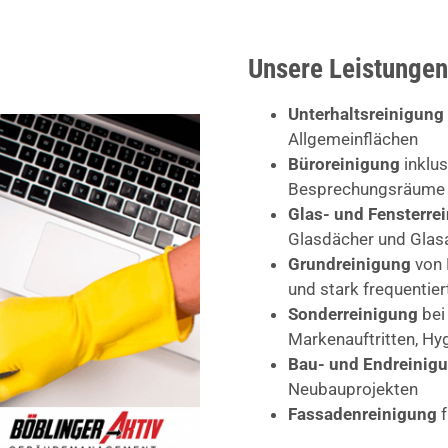
Unsere Leistungen
Unterhaltsreinigung
Allgemeinflächen
Büroreinigung
inklus
Besprechungsräume
Glas- und Fensterre
Glasdächer und Glas
Grundreinigung
von 
und stark frequentie
Sonderreinigung
bei
Markenauftritten, H
Bau- und Endreinig
Neubauprojekten
Fassadenreinigung
f