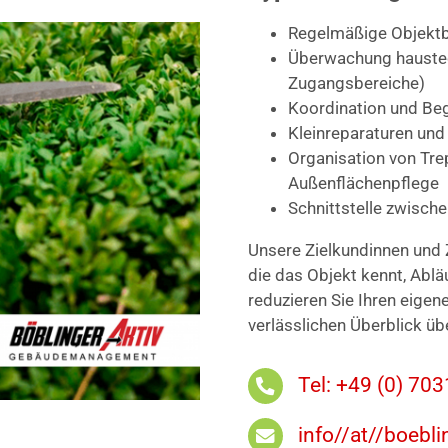
Regelmäßige Objektb
Überwachung haustech
Zugangsbereiche)
Koordination und Be
Kleinreparaturen und
Organisation von Tr
Außenflächenpflege
Schnittstelle zwisch
Unsere Zielkundinnen und 
die das Objekt kennt, Ablä
reduzieren Sie Ihren eigen
verlässlichen Überblick üb
Tel: +49 (0) 70
info//at//boebli