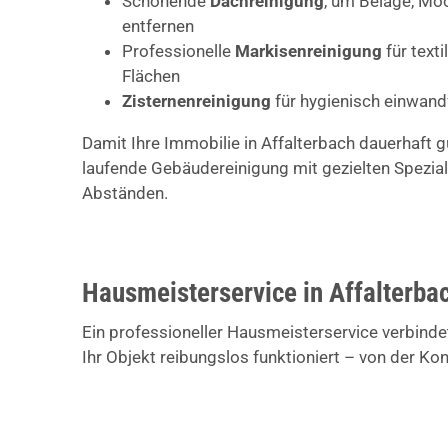
Schonende
Dachreinigung
, um Beläge, Mo
entfernen
Professionelle
Markisenreinigung
für text
Flächen
Zisternenreinigung
für hygienisch einwan
Damit Ihre Immobilie in Affalterbach dauerhaft g
laufende Gebäudereinigung mit gezielten Spezial
Abständen.
Hausmeisterservice in Affalterbac
Ein professioneller Hausmeisterservice verbindet
Ihr Objekt reibungslos funktioniert – von der Ko