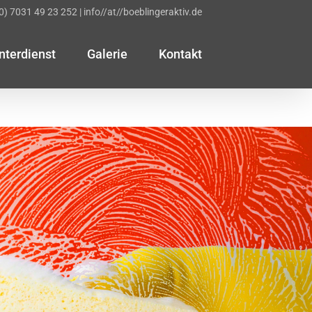
(0) 7031 49 23 252
|
info//at//boeblingeraktiv.de
nterdienst
Galerie
Kontakt