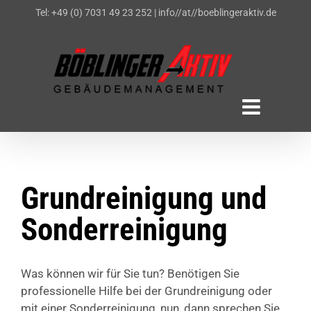
Zum
Tel: +49 (0) 7031 49 23 252
|
info//at//boeblingeraktiv.de
Inhalt
springen
Grundreinigung und
Sonderreinigung
Was können wir für Sie tun? Benötigen Sie
professionelle Hilfe bei der Grundreinigung oder
mit einer Sonderreinigung, nun, dann sprechen Sie