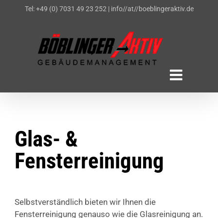
Zum
Tel: +49 (0) 7031 49 23 252
|
info//at//boeblingeraktiv.de
Inhalt
springen
Glas- &
Fensterreinigung
Selbstverständlich bieten wir Ihnen die
Fensterreinigung genauso wie die Glasreinigung an.