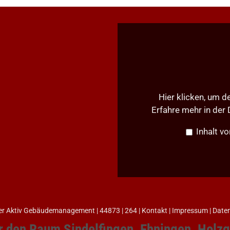
Inhalt
von
Google
Maps
anzeigen
Hier klicken, um d
Erfahre mehr in der
Inhalt v
er Aktiv Gebäudemanagement
| 44873 | 264 |
Kontakt
|
Impressum
|
Date
ür den Raum Sindelfingen, Ehningen, Holzg