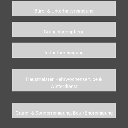
Büro- & Unterhaltsreinigung
Grünanlagenpflege
Industriereinigung
Hausmeister, Kehrwochenservice &
Winterdienst
Grund- & Sonderreinigung, Bau-/Endreinigung