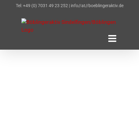
Zum
Tel: +49 (0) 7031 49 23 252
|
info//at//boeblingeraktiv.de
Inhalt
springen