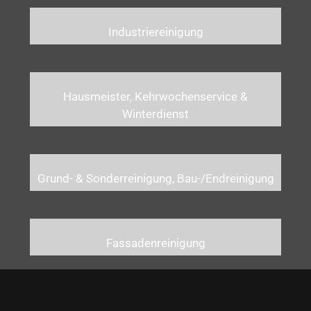
Industriereinigung
Hausmeister, Kehrwochenservice &
Winterdienst
Grund- & Sonderreinigung, Bau-/Endreinigung
Fassadenreinigung