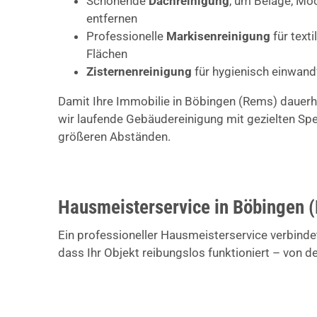
Schonende
Dachreinigung
, um Beläge, Mo
entfernen
Professionelle
Markisenreinigung
für text
Flächen
Zisternenreinigung
für hygienisch einwan
Damit Ihre Immobilie in Böbingen (Rems) dauerha
wir laufende Gebäudereinigung mit gezielten Spe
größeren Abständen.
Hausmeisterservice in Böbingen (
Ein professioneller Hausmeisterservice verbinde
dass Ihr Objekt reibungslos funktioniert – von d