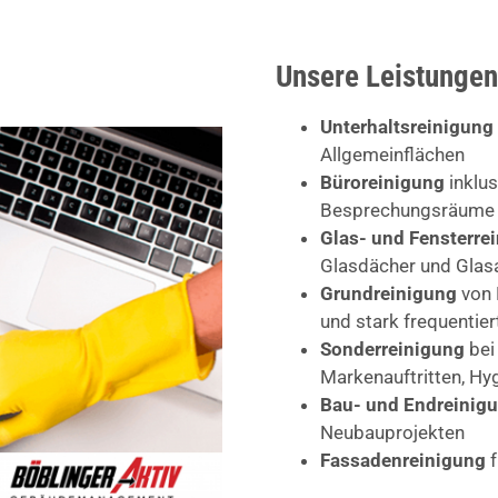
Unsere Leistungen
Unterhaltsreinigung
Allgemeinflächen
Büroreinigung
inklus
Besprechungsräume
Glas- und Fensterre
Glasdächer und Glas
Grundreinigung
von 
und stark frequentie
Sonderreinigung
bei
Markenauftritten, H
Bau- und Endreinig
Neubauprojekten
Fassadenreinigung
f