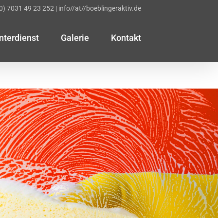
(0) 7031 49 23 252
|
info//at//boeblingeraktiv.de
nterdienst
Galerie
Kontakt