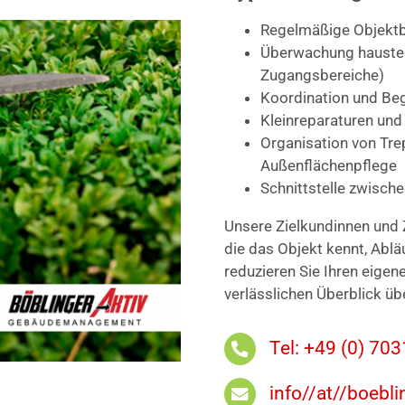
Regelmäßige Objektb
Überwachung haustech
Zugangsbereiche)
Koordination und Be
Kleinreparaturen und
Organisation von Tr
Außenflächenpflege
Schnittstelle zwisch
Unsere Zielkundinnen und 
die das Objekt kennt, Ablä
reduzieren Sie Ihren eigen
verlässlichen Überblick üb
Tel: +49 (0) 70
info//at//boebli