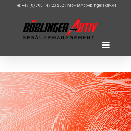
Zum
Tel: +49 (0) 7031 49 23 252
|
info//at//boeblingeraktiv.de
Inhalt
springen