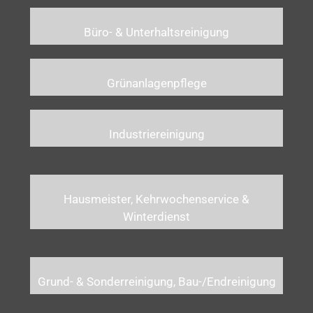
Büro- & Unterhaltsreinigung
Grünanlagenpflege
Industriereinigung
Hausmeister, Kehrwochenservice &
Winterdienst
Grund- & Sonderreinigung, Bau-/Endreinigung