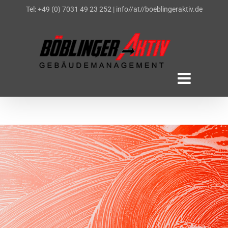
Zum
Tel: +49 (0) 7031 49 23 252
|
info//at//boeblingeraktiv.de
Inhalt
springen