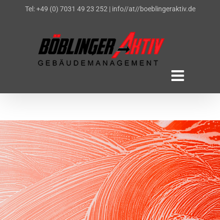
Zum
Tel: +49 (0) 7031 49 23 252
|
info//at//boeblingeraktiv.de
Inhalt
springen