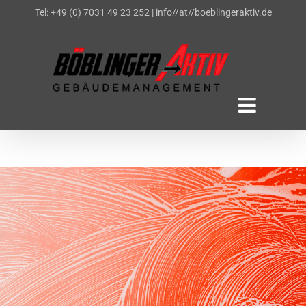
Zum
Tel: +49 (0) 7031 49 23 252
|
info//at//boeblingeraktiv.de
Inhalt
springen