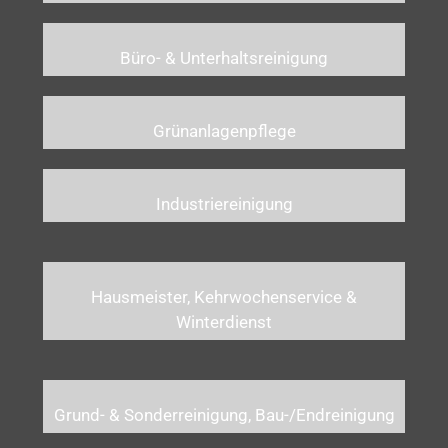
Büro- & Unterhaltsreinigung
Grünanlagenpflege
Industriereinigung
Hausmeister, Kehrwochenservice &
Winterdienst
Grund- & Sonderreinigung, Bau-/Endreinigung