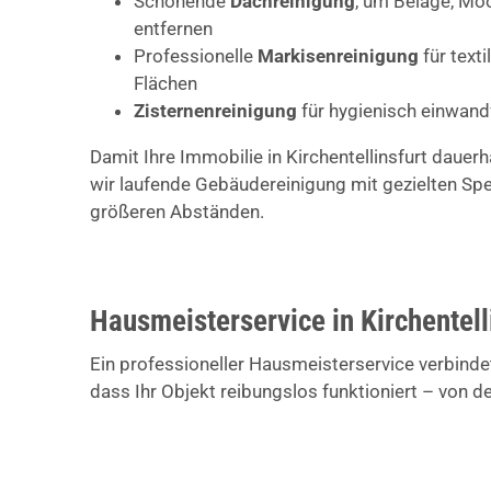
Schonende
Dachreinigung
, um Beläge, Mo
entfernen
Professionelle
Markisenreinigung
für text
Flächen
Zisternenreinigung
für hygienisch einwan
Damit Ihre Immobilie in Kirchentellinsfurt dauerh
wir laufende Gebäudereinigung mit gezielten Spe
größeren Abständen.
Hausmeisterservice in Kirchentelli
Ein professioneller Hausmeisterservice verbindet
dass Ihr Objekt reibungslos funktioniert – von d