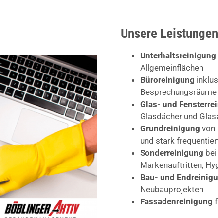
Unsere Leistungen
Unterhaltsreinigung
Allgemeinflächen
Büroreinigung
inklus
Besprechungsräume
Glas- und Fensterre
Glasdächer und Glas
Grundreinigung
von 
und stark frequentie
Sonderreinigung
bei
Markenauftritten, H
Bau- und Endreinig
Neubauprojekten
Fassadenreinigung
f