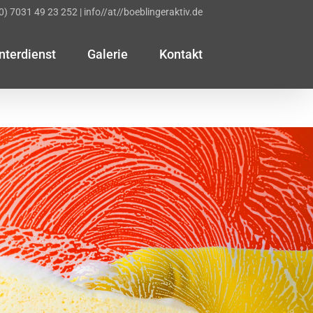
(0) 7031 49 23 252
|
info//at//boeblingeraktiv.de
nterdienst
Galerie
Kontakt