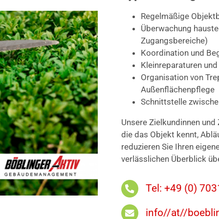
Regelmäßige Objektb
Überwachung haustech
Zugangsbereiche)
Koordination und Be
Kleinreparaturen und
Organisation von Tr
Außenflächenpflege
Schnittstelle zwisch
Unsere Zielkundinnen und 
die das Objekt kennt, Ablä
reduzieren Sie Ihren eigen
verlässlichen Überblick üb
Tel: +49 (0) 70
info//at//boebli