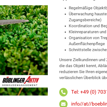
Regelmäßige Objektb
Überwachung haustech
Zugangsbereiche)
Koordination und Be
Kleinreparaturen und
Organisation von Tr
Außenflächenpflege
Schnittstelle zwisch
Unsere Zielkundinnen und 
die das Objekt kennt, Ablä
reduzieren Sie Ihren eigen
verlässlichen Überblick üb
Tel: +49 (0) 70
info//at//boebli