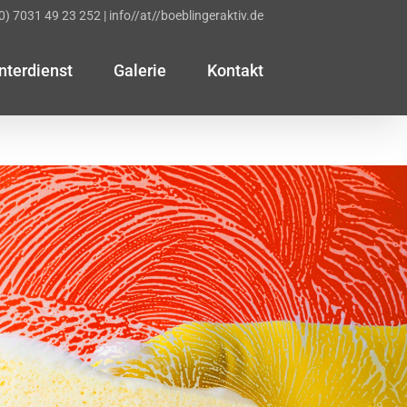
(0) 7031 49 23 252
|
info//at//boeblingeraktiv.de
nterdienst
Galerie
Kontakt