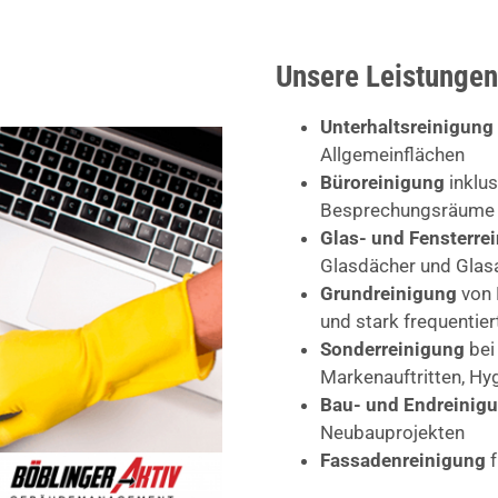
Unsere Leistungen
Unterhaltsreinigung
Allgemeinflächen
Büroreinigung
inklus
Besprechungsräume
Glas- und Fensterre
Glasdächer und Glas
Grundreinigung
von 
und stark frequentie
Sonderreinigung
bei
Markenauftritten, H
Bau- und Endreinig
Neubauprojekten
Fassadenreinigung
f