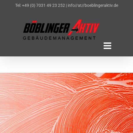
Zum
Tel: +49 (0) 7031 49 23 252
|
info//at//boeblingeraktiv.de
Inhalt
springen