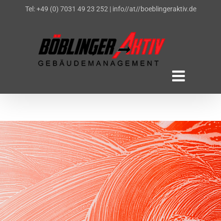
Zum
Tel: +49 (0) 7031 49 23 252
|
info//at//boeblingeraktiv.de
Inhalt
springen