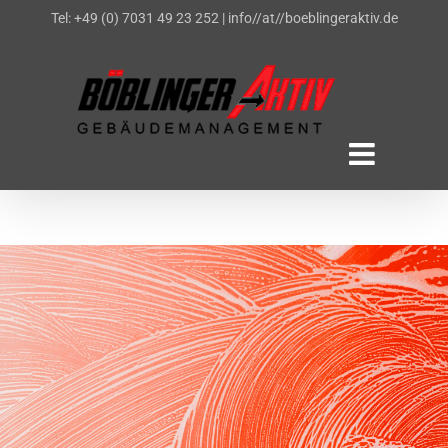
Zum
Tel: +49 (0) 7031 49 23 252
|
info//at//boeblingeraktiv.de
Inhalt
springen