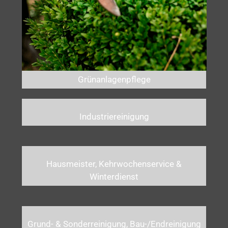
Grünanlagenpflege
Industriereinigung
Hausmeister, Kehrwochenservice &
Winterdienst
Grund- & Sonderreinigung, Bau-/Endreinigung