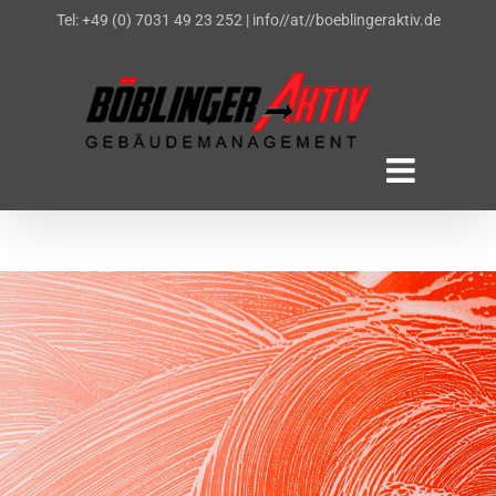
Zum
Tel: +49 (0) 7031 49 23 252
|
info//at//boeblingeraktiv.de
Inhalt
springen