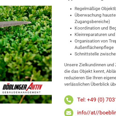
Regelmäßige Objektb
Überwachung haustech
Zugangsbereiche)
Koordination und Be
Kleinreparaturen und
Organisation von Tr
Außenflächenpflege
Schnittstelle zwisch
Unsere Zielkundinnen und 
die das Objekt kennt, Ablä
reduzieren Sie Ihren eigen
verlässlichen Überblick üb
Tel: +49 (0) 70
info//at//boebli