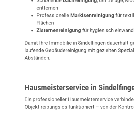
Schonende
Dachreinigung
, um Beläge, Mo
entfernen
Professionelle
Markisenreinigung
für text
Flächen
Zisternenreinigung
für hygienisch einwan
Damit Ihre Immobilie in Sindelfingen dauerhaft g
laufende Gebäudereinigung mit gezielten Spezial
Abständen.
Hausmeisterservice in Sindelfinge
Ein professioneller Hausmeisterservice verbindet
Objekt reibungslos funktioniert – von der Kontro