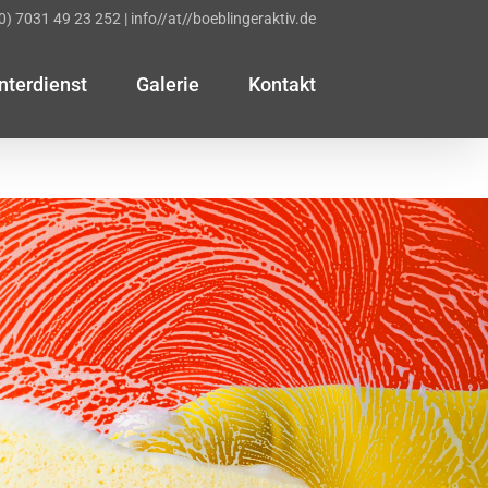
(0) 7031 49 23 252
|
info//at//boeblingeraktiv.de
nterdienst
Galerie
Kontakt