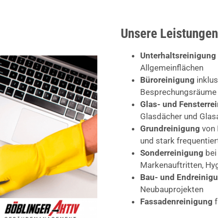
Unsere Leistungen
Unterhaltsreinigung
Allgemeinflächen
Büroreinigung
inklus
Besprechungsräume
Glas- und Fensterre
Glasdächer und Glas
Grundreinigung
von 
und stark frequentie
Sonderreinigung
bei
Markenauftritten, H
Bau- und Endreinig
Neubauprojekten
Fassadenreinigung
f