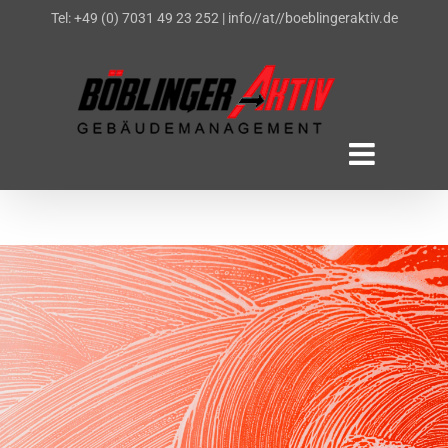
Zum
Tel: +49 (0) 7031 49 23 252
|
info//at//boeblingeraktiv.de
Inhalt
springen