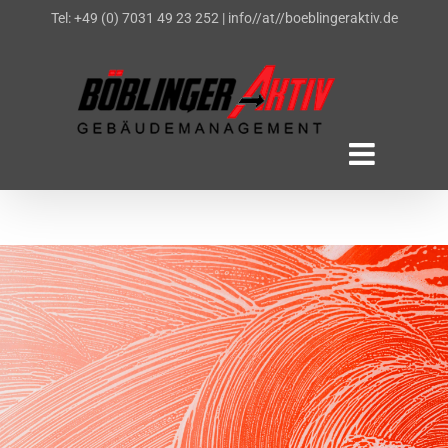
Zum
Tel: +49 (0) 7031 49 23 252
|
info//at//boeblingeraktiv.de
Inhalt
springen