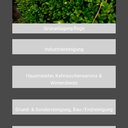
Grünanlagenpflege
Industriereinigung
Hausmeister, Kehrwochenservice &
Winterdienst
Grund- & Sonderreinigung, Bau-/Endreinigung