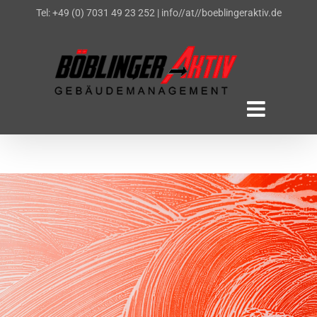
Zum
Tel: +49 (0) 7031 49 23 252
|
info//at//boeblingeraktiv.de
Inhalt
springen