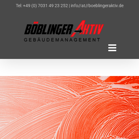
Zum
Tel: +49 (0) 7031 49 23 252
|
info//at//boeblingeraktiv.de
Inhalt
springen