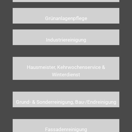
Grünanlagenpflege
Industriereinigung
Hausmeister, Kehrwochenservice &
Winterdienst
Grund- & Sonderreinigung, Bau-/Endreinigung
Fassadenreinigung