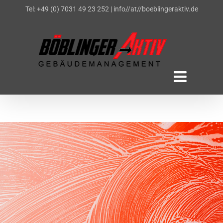
Zum
Tel: +49 (0) 7031 49 23 252
|
info//at//boeblingeraktiv.de
Inhalt
springen