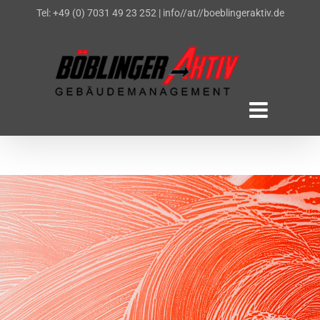
Zum
Tel: +49 (0) 7031 49 23 252
|
info//at//boeblingeraktiv.de
Inhalt
springen