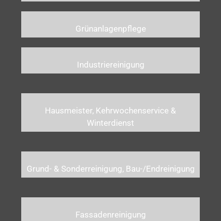
Grünanlagenpflege
Industriereinigung
Hausmeister, Kehrwochenservice &
Winterdienst
Grund- & Sonderreinigung, Bau-/Endreinigung
Fassadenreinigung