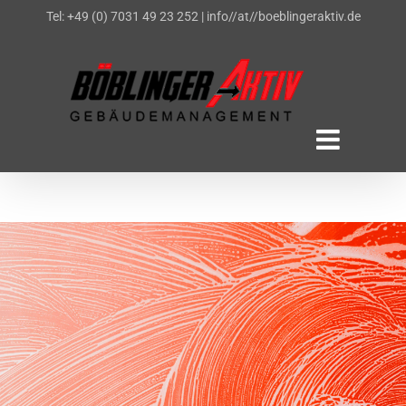
Zum
Tel: +49 (0) 7031 49 23 252
|
info//at//boeblingeraktiv.de
Inhalt
springen