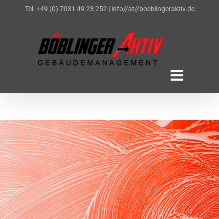
Zum
Tel: +49 (0) 7031 49 23 252
|
info//at//boeblingeraktiv.de
Inhalt
springen